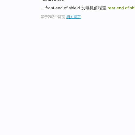
... front end of shield 发电机前端盖
rear end of sh
基于202个网页
-
相关网页