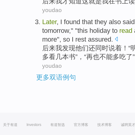
后来
我
才
知道
这
就是
我
在
书上
读
youdao
Later
,
I
found that
they
also
said
tomorrow
," "
this
holiday
to
read
more",
so
I
rest assured.
后来
我
发现
他们
还同时
说着
！“
多看
几
本书
”，“再也
不能
多
吃
了
youdao
更多双语例句
关于有道
Investors
有道智选
官方博客
技术博客
诚聘英