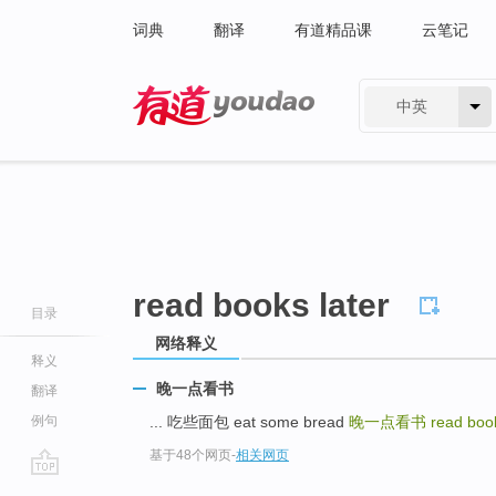
词典
翻译
有道精品课
云笔记
中英
有道 - 网易旗下搜索
read books later
目录
网络释义
释义
晚一点看书
翻译
例句
... 吃些面包 eat some bread
晚一点看书
read book
基于48个网页
-
相关网页
go