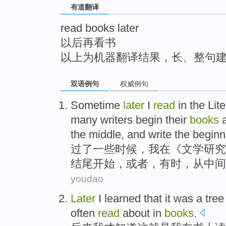
有道翻译
top
read books later
以后再看书
以上为机器翻译结果，长、整句
双语例句
权威例句
Sometime
later
I
read
in
the
Lite
many
writers
begin
their
books
the middle
,
and
write
the beginn
过了
一些时候
，
我
在
《
文学
研究
结尾
开始
，
或者
，
有时
，
从
中间
youdao
Later
I
learned that
it
was
a tree
often
read
about
in
books
.