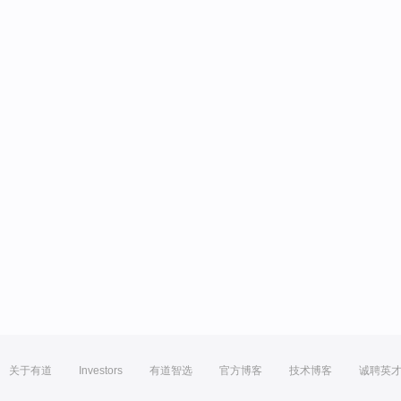
关于有道
Investors
有道智选
官方博客
技术博客
诚聘英