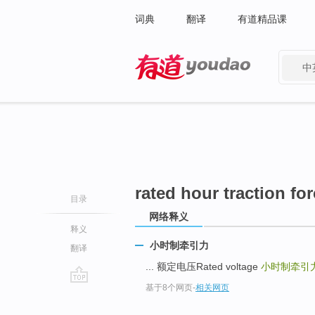
词典
翻译
有道精品课
中
有道 - 网易旗下搜索
rated hour traction fo
目录
网络释义
释义
小时制牵引力
翻译
... 额定电压Rated voltage
小时制牵引力Rat
基于8个网页
-
相关网页
go
top