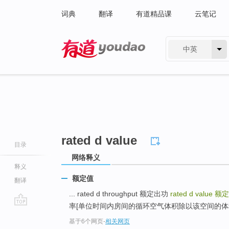
词典
翻译
有道精品课
云笔记
中英
有道 - 网易旗下搜索
rated d value
目录
网络释义
释义
额定值
翻译
... rated d throughput 额定出功
rated d value
额定
率[单位时间内房间的循环空气体积除以该空间的体积] 
go
基于6个网页
-
相关网页
top