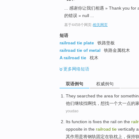
... 感谢你让我们相遇 » Thank you for all
的错误 » null ...
基于4458个网页
-
相关网页
短语
railroad tie plate
铁路垫板
railroad tie of metal
铁路金属枕木
A railroad tie
枕木
更多
网络短语
双语例句
权威例句
They
searched
the area for somethi
他们
继续
找
啊找，想找一个
大一点
的
youdao
Its
function
is
fixes the
rail
on the
rai
opposite
in
the
railroad
tie
vertically
a
其
作用
是
将
钢轨
固定在轨
枕上
，
保持