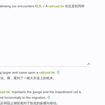
owing our encounters
枕木
» A
railroad tie
你总是犯同样
ng
larger
and came
upon a
railroad
tie
.
家伙。咦，看到了
一
根火车道上的枕木。
lroad
tie
,
maintains
the gauge
and
the impediment
rail
is
nd horizontally
to the
migration
.
轨距
和
阻止
钢轨
相对
于
轨枕
的
纵横
向
移动
。