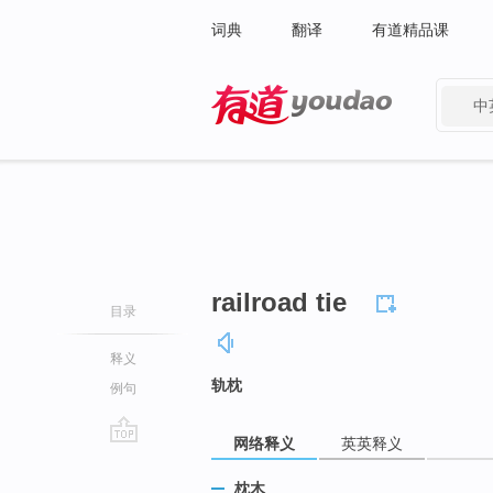
词典
翻译
有道精品课
中
有道 - 网易旗下搜索
railroad tie
目录
释义
轨枕
例句
网络释义
英英释义
go
top
枕木