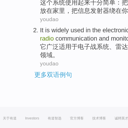
这个
系统
使用起来十分
简单
：
把
放在
家里
，把信息发射器
绕在
你
youdao
It
is widely
used in the
electroni
radio
communication
and
monit
它
广泛
适用于
电子战
系统
、
雷达
领域。
youdao
更多双语例句
关于有道
Investors
有道智选
官方博客
技术博客
诚聘英