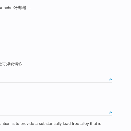
uencher冷却器 ...
金可淬硬铸铁
ention
is
to
provide
a substantially
lead
free
alloy
that is