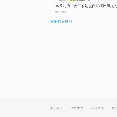
本
发明
的
主要
目的
是
提供
可模压淬火
youdao
更多双语例句
关于有道
Investors
有道智选
官