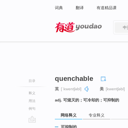
词典
翻译
有道精品课
中
有道 - 网易旗下搜索
quenchable
目录
英
[ˈkwentʃəbl]
美
[kwentʃəbl]
释义
adj. 可熄灭的；可冷却的；可抑制的
用法
例句
网络释义
专业释义
go
可抑制的