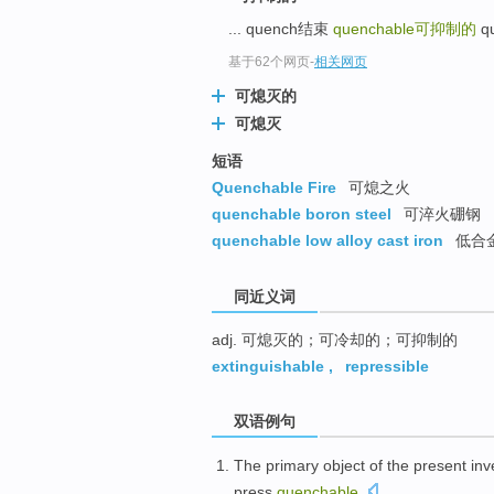
top
... quench结束
quenchable
可抑制的
q
基于62个网页
-
相关网页
可熄灭的
可熄灭
短语
Quenchable Fire
可熄之火
quenchable boron steel
可淬火硼钢
quenchable low alloy cast iron
低合
同近义词
adj. 可熄灭的；可冷却的；可抑制的
extinguishable
,
repressible
双语例句
The
primary
object
of the
present inv
press
quenchable
.