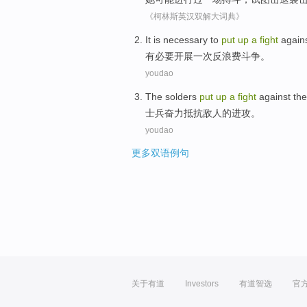
《柯林斯英汉双解大词典》
It is necessary
to
put
up
a
fight
again
有
必要
开展
一次
反
浪费
斗争
。
youdao
The solders
put
up
a
fight
against
th
士兵
奋力
抵抗
敌人
的
进攻。
youdao
更多双语例句
关于有道
Investors
有道智选
官