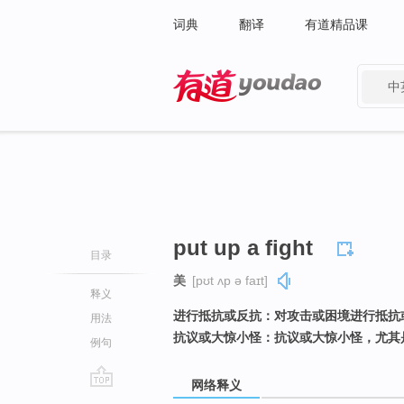
词典
翻译
有道精品课
中
有道 - 网易旗下搜索
put up a fight
目录
美
[pʊt ʌp ə faɪt]
释义
进行抵抗或反抗：对攻击或困境进行抵抗
用法
抗议或大惊小怪：抗议或大惊小怪，尤其
例句
网络释义
go