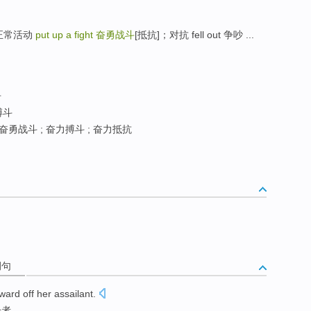
不能正常活动
put up a fight
奋勇战斗
[抵抗]；对抗 fell out 争吵 ...
争
搏斗
奋勇战斗 ; 奋力搏斗 ; 奋力抵抗
例句
ward off
her assailant
.
击者
。