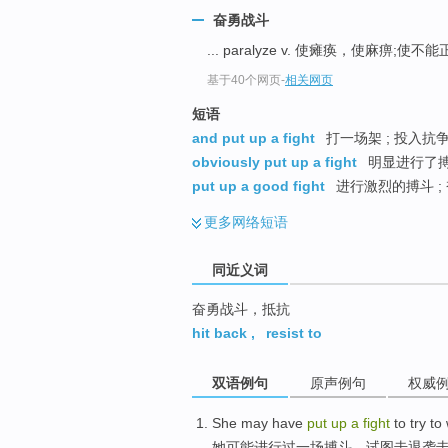
top
奋勇战斗
... paralyze v. 使瘫痪，使麻痹;使
基于40个网页
-
相关网页
短语
and put up a fight
打一场架 ; 投入抗
obviously put up a fight
明显进行了
put up a good fight
进行激烈的搏斗 ; 
更多
网络短语
同近义词
奋勇战斗，抵抗
hit back
,
resist to
双语例句
原声例句
权威
She
may
have
put
up
a
fight
to
try to
她
可能
进行
过
一场搏斗，
试图
击退
袭