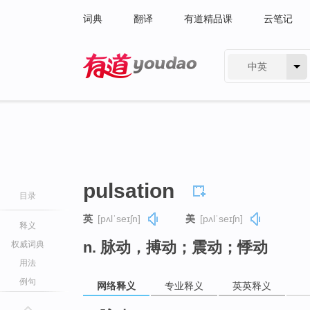
词典
翻译
有道精品课
云笔记
中英
有道 - 网易旗下搜索
pulsation
目录
英
[pʌlˈseɪʃn]
美
[pʌlˈseɪʃn]
释义
n. 脉动，搏动；震动；悸动
权威词典
用法
例句
网络释义
专业释义
英英释义