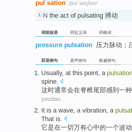
pulˈsation
/pʌlˈseɪʃən/
N
the act of pulsating 搏动
1.
词组短语
同近义词
同根词
pressure pulsation
压力脉动；
双语例句
原声例句
权威例句
Usually
,
at this point
,
a
pulsatio
spine
.
这时
通常
会
在
脊椎
尾部
感到
一种
youdao
It
is
a
wave
, a
vibration
, a
pulsa
That
is.
它
是
在
一切
万有心中的
一
个
波动