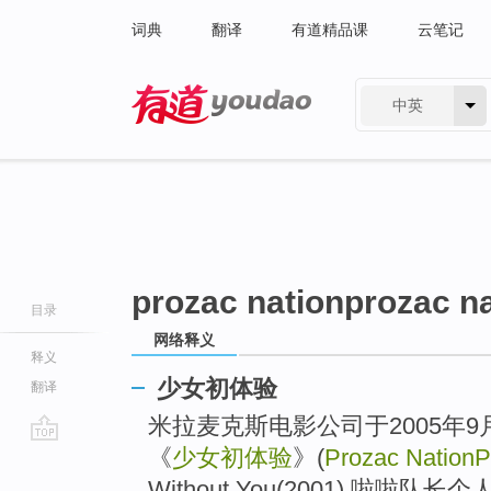
词典
翻译
有道精品课
云笔记
中英
有道 - 网易旗下搜索
prozac nationprozac n
目录
网络释义
释义
少女初体验
翻译
米拉麦克斯电影公司于2005年
《
少女初体验
》(
Prozac NationP
go
top
Without You(2001) 啦啦