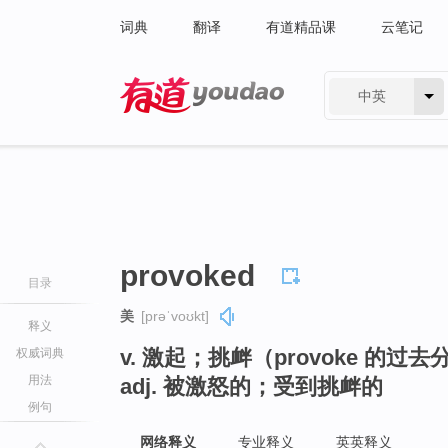
词典
翻译
有道精品课
云笔记
中英
有道 - 网易旗下搜索
provoked
目录
美
[prəˈvoʊkt]
释义
v. 激起；挑衅（provoke 的过去
权威词典
用法
adj. 被激怒的；受到挑衅的
例句
网络释义
专业释义
英英释义