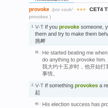
provoke
CET4 
/prəˈvəʊk/
provokes )
V-T
If you
provoke
someone, yo
1.
them and try to make them be
挑衅
He started beating me when I
例：
do anything to provoke him.
我大约十五岁时，他开始打
事情。
V-T
If something
provokes
a re
2.
起
His election success has pr
例：