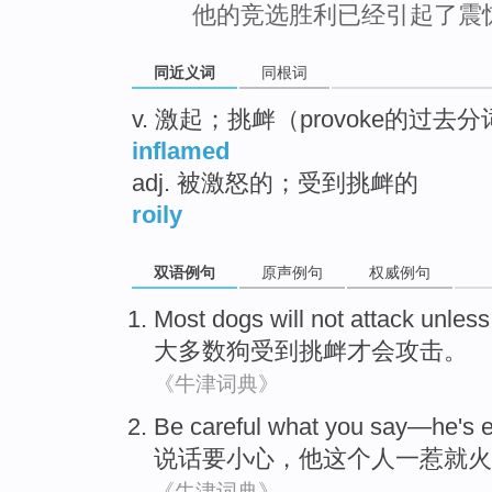
他的竞选胜利已经引起了震
同近义词
同根词
v. 激起；挑衅（provoke的过去
inflamed
adj. 被激怒的；受到挑衅的
roily
双语例句
原声例句
权威例句
Most
dogs
will
not
attack
unles
大多数
狗
受到
挑衅
才
会
攻击
。
《牛津词典》
Be careful
what you say—
he
's 
说话要
小心
，
他
这个人一惹就火
《牛津词典》