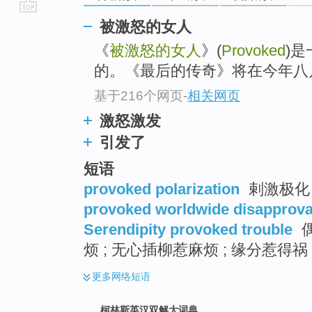
go
被激怒的女人
top
《
被激怒的女人
》(
Provoked
)
的。《最后的传奇》将在今年八
基于216个网页
-
相关网页
激怒激发
引发了
短语
provoked polarization
剌激极化
provoked worldwide disapprova
Serendipity provoked trouble
偶
烦 ; 无心插柳惹麻烦 ; 缘分惹得祸
更多
网络短语
柯林斯英汉双解大词典