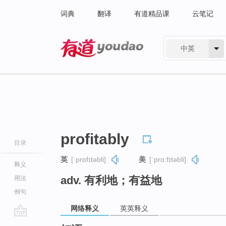
词典
翻译
有道精品课
云笔记
中英
有道 - 网易旗下搜索
profitably
目录
英
[ˈprɒfɪtəbli]
美
[ˈprɑːfɪtəbli]
释义
adv. 有利地；有益地
用法
例句
网络释义
英英释义
go