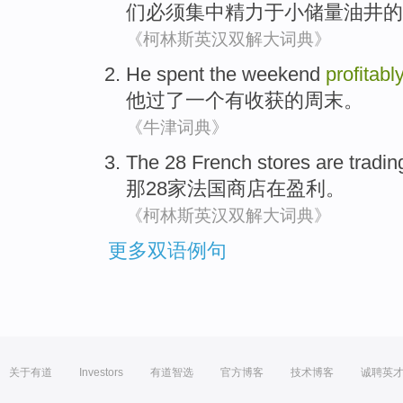
们
必须
集中
精力于
小
储量
油井
的
《柯林斯英汉双解大词典》
He
spent
the
weekend
profitably
他
过
了一个有收获
的
周末
。
《牛津词典》
The
28
French
stores
are
tradi
那
28家
法国
商店
在
盈利
。
《柯林斯英汉双解大词典》
更多双语例句
关于有道
Investors
有道智选
官方博客
技术博客
诚聘英