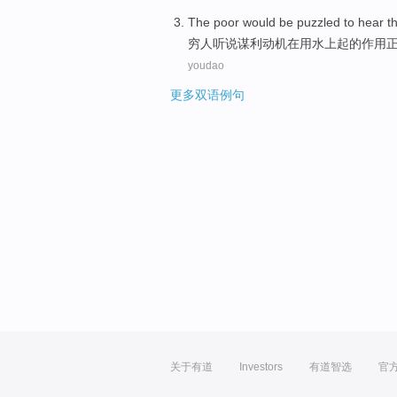
The poor
would
be puzzled
to
hear t
穷人
听说
谋利
动机
在
用水上起的作用
youdao
更多双语例句
关于有道
Investors
有道智选
官