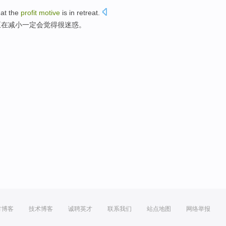
hat
the
profit
motive
is
in
retreat
.
正在减小
一定会
觉得
很
迷惑。
方博客
技术博客
诚聘英才
联系我们
站点地图
网络举报