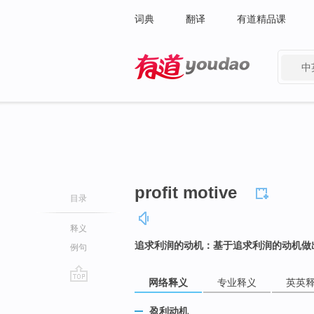
词典
翻译
有道精品课
中
有道 - 网易旗下搜索
profit motive
目录
释义
追求利润的动机：基于追求利润的动机做
例句
网络释义
专业释义
英英
go
top
盈利动机