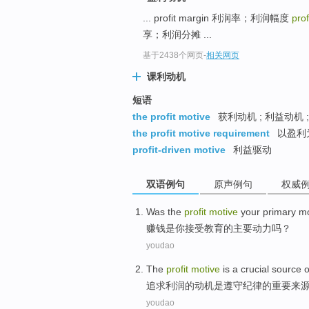
... profit margin 利润率；利润幅度
prof
享；利润分摊 ...
基于2438个网页
-
相关网页
课利动机
短语
the profit motive
获利动机 ; 利益动机 
the profit motive requirement
以盈利
profit-driven motive
利益驱动
双语例句
原声例句
权威
Was
the
profit
motive
your
primary
mo
赚钱
是
你
接受
教育
的
主要
动力
吗？
youdao
The
profit
motive
is
a
crucial
source
o
追求
利润
的
动机
是
遵守纪律的
重要
来
youdao