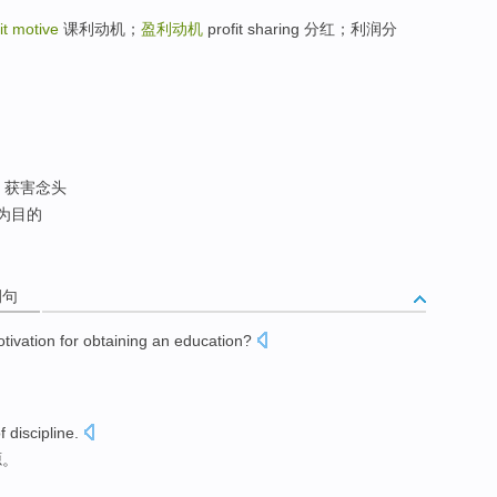
it motive
课利动机；
盈利动机
profit sharing 分红；利润分
; 获害念头
为目的
例句
tivation
for
obtaining an
education
?
f
discipline
.
源
。