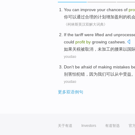
You
can
improve
your
chances
of
pro
你
可以
通过
合理的
计划
增加
盈利
的
机
《柯林斯英汉双解大词典》
If
the tariff
were
lifted
and
unprocess
could
profit
by
growing cashews
.
如果
关税
被
取消
，
未加工
的
腰果
以
国
youdao
Don't
be afraid of
making mistakes
b
别
害怕
犯错
，
因为
我们
可以
从中
受益
youdao
更多双语例句
关于有道
Investors
有道智选
官