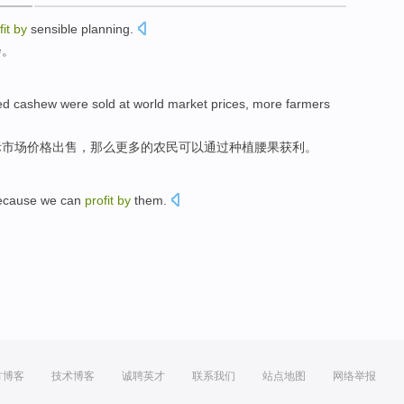
fit
by
sensible
planning
.
会
。
ed
cashew
were
sold
at
world
market
prices
,
more
farmers
际
市场
价格
出售
，那么
更多
的
农民
可以
通过
种植腰果
获利
。
ecause
we
can
profit
by
them.
。
方博客
技术博客
诚聘英才
联系我们
站点地图
网络举报