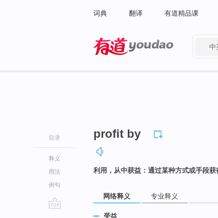
词典
翻译
有道精品课
中
有道 - 网易旗下搜索
profit by
目录
释义
利用，从中获益：通过某种方式或手段获
用法
例句
网络释义
专业释义
go
受益