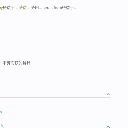
by
得益于；
受益
；受用... profit from得益于...
; 不劳而获的解释
m
例句