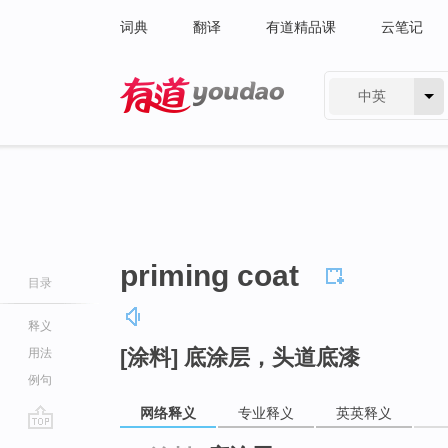
词典
翻译
有道精品课
云笔记
中英
有道 - 网易旗下搜索
priming coat
目录
释义
[涂料] 底涂层，头道底漆
用法
例句
网络释义
专业释义
英英释义
go