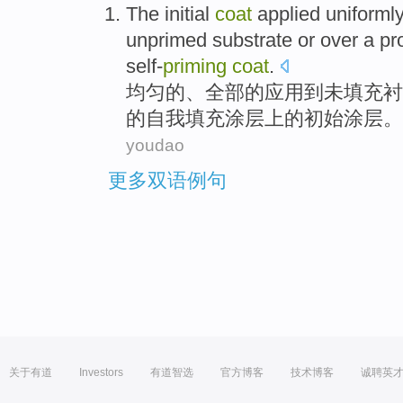
The
initial
coat
applied
uniforml
unprimed
substrate
or
over
a pr
self-
priming
coat
.
均匀
的、
全部
的
应用
到
未
填充
衬
的自我填充
涂层
上的
初始
涂层。
youdao
更多双语例句
关于有道
Investors
有道智选
官方博客
技术博客
诚聘英