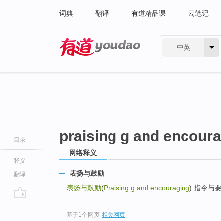
词典
翻译
有道精品课
云笔记
中英
有道 - 网易旗下搜索
praising g and encour
目录
网络释义
释义
表扬与鼓励
翻译
表扬与鼓励
(
Praising g and encouraging
) 指令与要求(G
.
go
基于1个网页
-
相关网页
top