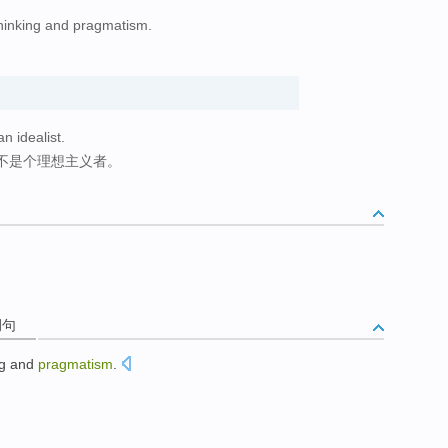
thinking and pragmatism.
。
an idealist.
不是个理想主义者。
例句
g
and
pragmatism
.