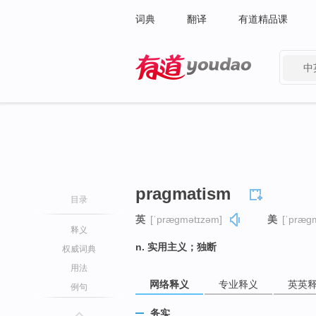
词典
翻译
有道精品课
中
有道 - 网易旗下搜索
pragmatism
目录
英
[ˈpræɡmətɪzəm]
美
[ˈpræɡ
释义
n. 实用主义；独断
权威词典
用法
网络释义
专业释义
英英
例句
务实