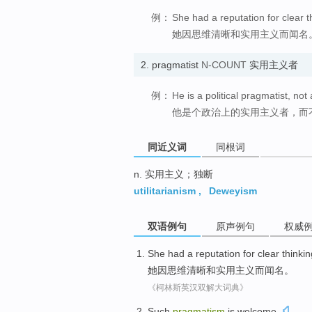
例：
She had a reputation for clear 
她因思维清晰和实用主义而闻名
2.
pragmatist
N-COUNT
实用主义者
例：
He is a political pragmatist, not 
他是个政治上的实用主义者，而
同近义词
同根词
n. 实用主义；独断
utilitarianism
,
Deweyism
双语例句
原声例句
权威
She
had a reputation for
clear
thinkin
她
因
思维
清晰
和
实用主义而闻名
。
《柯林斯英汉双解大词典》
Such
pragmatism
is
welcome
.