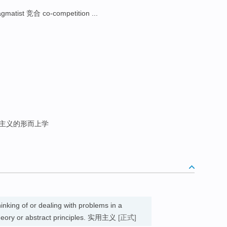
gmatist 竞合 co-competition ...
主义的形而上学
nking of or dealing with problems in a
 theory or abstract principles. 实用主义
[正式]