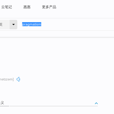
云笔记
惠惠
更多产品
英
mətɪzəm]
释义