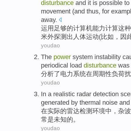
disturbance
and it is
possible
t
movement
(and
thus
,
for examp
away.
运用
足够
的
计算机
能力计算
这种
米外
探测
出
人体
运动(
比如
，
因
youdao
The
power
system
instability
ca
periodical
load
disturbance
wa
分析
了
电力
系统
在
周期性
负荷
扰
youdao
In
a
realistic
radar
detection
sce
generated
by
thermal
noise
an
在
实际
的
雷达
检测
环境中
，
杂
波
常
是
未知
的。
youdao