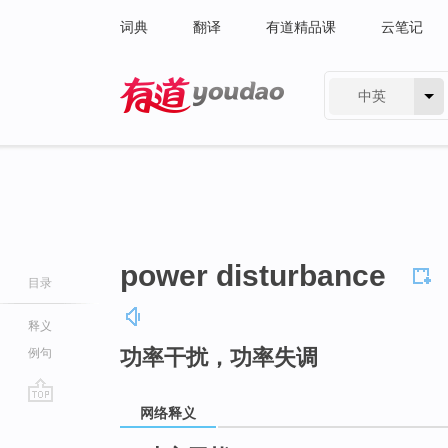
词典
翻译
有道精品课
云笔记
中英
有道 - 网易旗下搜索
power disturbance
目录
释义
功率干扰，功率失调
例句
网络释义
go
top