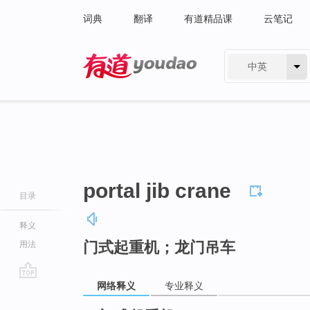
词典
翻译
有道精品课
云笔记
中英
有道 - 网易旗下搜索
portal jib crane
目录
释义
门式起重机；龙门吊车
用法
网络释义
专业释义
go
top