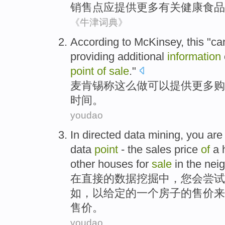
销售点
应
提供
更多
有关
健康
食品
《牛津词典》
According to
McKinsey
,
this
"
ca
providing
additional
information
point
of
sale
."
麦肯锡
称
这么
做
可以
提供
更多
购
时间
。
youdao
In
directed
data
mining
,
you
are
data
point
-
the
sales
price
of
a
other
houses
for
sale
in the
nei
在
直接
的
数据
挖掘中
，
您
会
尝试
如
，以
给定
的一个
房子
的
售价
来
售价
。
youdao