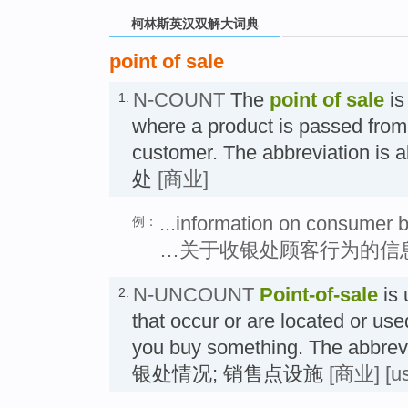
柯林斯英汉双解大词典
point of sale
N-COUNT
The
point of sale
is
1.
where a product is passed from 
customer. The abbreviation i
处
[商业]
...information on consumer be
例：
…关于收银处顾客行为的信
N-UNCOUNT
Point-of-sale
is 
2.
that occur or are located or us
you buy something. The abbrevi
银处情况; 销售点设施
[商业]
[u