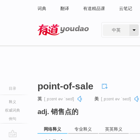
词典
翻译
有道精品课
云笔记
中英
有道 - 网易旗下搜索
point-of-sale
目录
英
[ˌpɔɪnt əv ˈseɪl]
美
[ˌpɔɪnt əv ˈseɪl]
释义
adj. 销售点的
权威词典
例句
网络释义
专业释义
英英释义