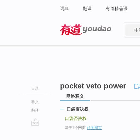
词典
翻译
有道精品课
中
有道 - 网易旗下搜索
pocket veto power
目录
网络释义
释义
口袋否决权
翻译
口袋否决权
基于1个网页
-
相关网页
go
top