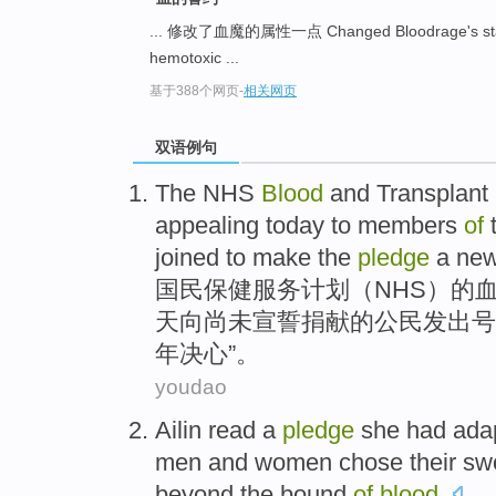
... 修改了血魔的属性一点 Changed Bloodrage's stat
hemotoxic ...
基于388个网页
-
相关网页
双语例句
The NHS
Blood
and
Transplant
appealing
today
to
members
of
joined
to
make the
pledge
a new 
国民
保健服务计划（NHS）
的
天
向
尚未
宣誓捐献的公民发出号
年决心”。
youdao
Ailin
read
a
pledge
she had ada
men and women chose their
sw
beyond the bound
of
blood
.