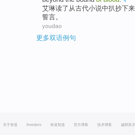
艾琳
读
了
从
古代
小说
中
扒抄下来
誓言
。
youdao
更多双语例句
关于有道
Investors
有道智选
官方博客
技术博客
诚聘英