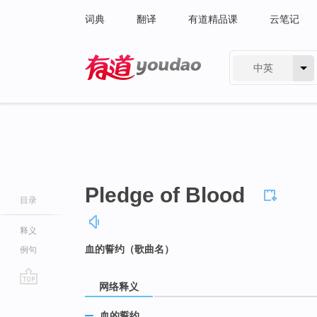
词典
翻译
有道精品课
云笔记
中英
有道 - 网易旗下搜索
Pledge of Blood
目录
释义
血的誓约（歌曲名）
例句
网络释义
go
top
血的誓约