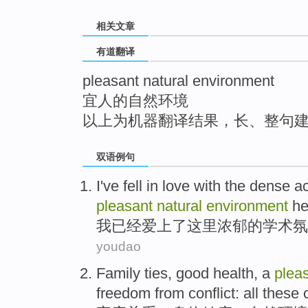
top
相关文章
有道翻译
pleasant natural environment
宜人的自然环境
以上为机器翻译结果，长、整句
双语例句
I
've
fell in love with
the
dense
a
pleasant
natural
environment
he
我
已经
爱上
了
这里
浓郁
的
学术
氛
youdao
Family
ties
,
good health
,
a
plea
freedom from
conflict
:
all
these
c