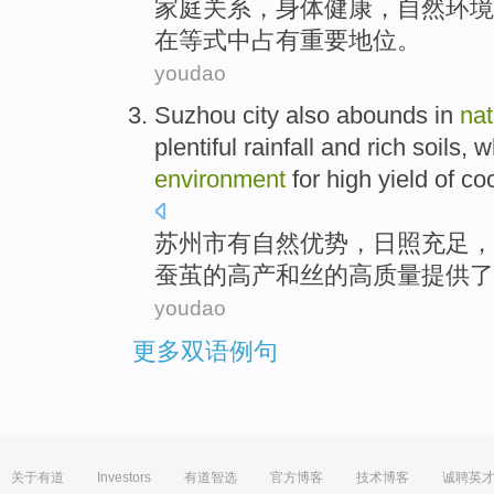
家庭
关系
，
身体
健康，
自然
环境
在
等式中占有重要地位。
youdao
Suzhou
city also
abounds in
nat
plentiful
rainfall
and
rich soils
,
w
environment
for
high yield
of
co
苏州市
有
自然
优势，
日照
充足
，
蚕茧
的
高产
和
丝的
高
质量
提供
了
youdao
更多双语例句
关于有道
Investors
有道智选
官方博客
技术博客
诚聘英