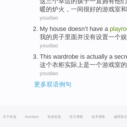
这
三个幸运的孩子一直拥有他们
暖的炉火，一间很好的游戏室和
youdao
My
house
doesn
’t have
a
playr
我
的
房子
里面
并
没有设置
一个
娱
youdao
This
wardrobe
is
actually
a
secr
这个
衣柜
实际上
是
一个
游戏室
的
youdao
更多双语例句
关于有道
Investors
有道智选
官方博客
技术博客
诚聘英