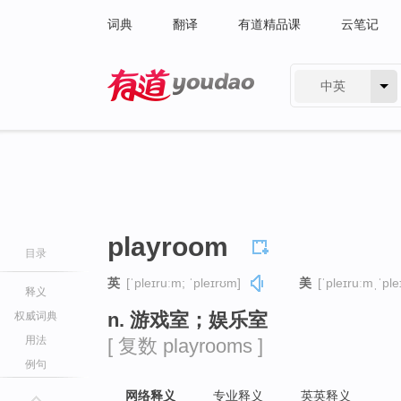
词典
翻译
有道精品课
云笔记
中英
有道 - 网易旗下搜索
playroom
目录
英
[ˈpleɪruːm; ˈpleɪrʊm]
美
[ˈpleɪruːmˌˈpl
释义
n. 游戏室；娱乐室
权威词典
用法
[ 复数 playrooms ]
例句
网络释义
专业释义
英英释义