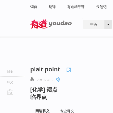
词典
翻译
有道精品课
云笔记
中英
有道 - 网易旗下搜索
plait point
目录
美
[plæt pɔɪnt]
释义
[化学] 褶点
临界点
go
top
网络释义
专业释义