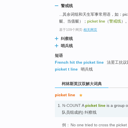
go
警戒线
top
...其余词组和天生军事常用语，如：picke
艇、当值艇）；
picket line
（
警戒线
）
基于109个网页
-
相关网页
纠察线
哨兵线
短语
French hit the picket line
法罢工抗议
picket t line
哨兵线
柯林斯英汉双解大词典
picket line
1.
N-COUNT
A
picket line
is a group 
队员组成的) 纠察线
例：
No one tried to cross the picket 