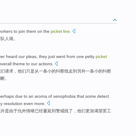
orkers
to join
them
on
the
picket
line
.
察队人墙。
ver
heard
our
pleas
,
they
just
went
from
one
petty
picket
verall
theme
to
our
actions.
我们
请求
，
他们
只是
从
一
条小的
纠察线
走
到
另外一
条小的纠察
判断。
perhaps
due to
an aroma
of
xenophobia
that some detect
dy
resolution
even more
.
或许是
由于
仇外情绪
已经蔓延到
警戒线
了
，
他们
更加
渴望
罢工