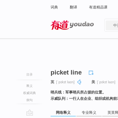
词典
翻译
有道精品课
中
有道 - 网易旗下搜索
picket line
目录
英
[ˈpɪkɪt laɪn]
美
[ˈpɪkɪt laɪn]
释义
哨兵线：军事哨兵所占据的位置。
权威词典
示威队列：一行人在企业、组织或机构前
例句
网络释义
专业释义
英英