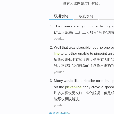
没有人试图越过纠察线。
双语例句
权威例句
The miners
are trying
to
get
factory
w
矿工
正
设法
让
工厂
工人
加入
他们
的
纠
youdao
Well that
was plausible
,
but
no
one
e
line
to
another
unable
to
pinpoint
an o
这
听
起来似乎
有些
道理，
但
没有
人
听
线，
不能
对
我们行动的
主题
作出
准确
youdao
Many
would
like
a
kindlier
tone,
but
,
on the
picket-
line
,
they
crave
a
spee
许多
人
喜欢
更友好一些
的
腔调，
但是
能尽快得以
解决
。
youdao
更多双语例句