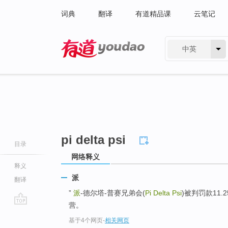
词典
翻译
有道精品课
云笔记
中英
有道 - 网易旗下搜索
pi delta psi
目录
网络释义
释义
派
翻译
”
派
-德尔塔-普赛兄弟会(
Pi Delta Psi
)被判罚款11
营。
go
基于4个网页
-
相关网页
top