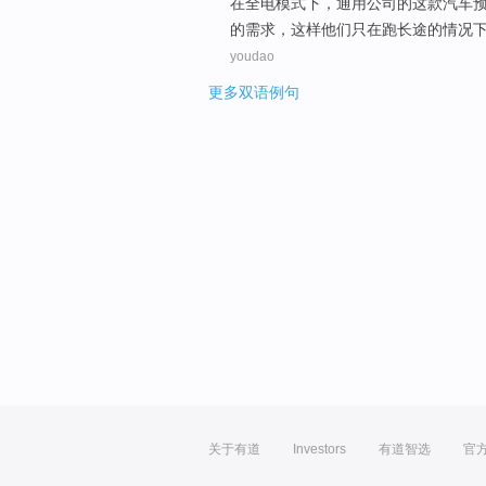
在
全
电
模式下
，
通用公司
的这
款
汽车
的需求，这样
他们
只
在
跑
长途
的情况
youdao
更多双语例句
关于有道
Investors
有道智选
官