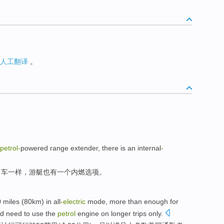
人工翻译
。
petrol-
powered
range
extender
,
there is
an
internal
-
力车
一样
，游艇也
有
一个
内燃选项。
0
miles
(80
km
)
in
all
-electric
mode
,
more than enough
for
ld
need to
use
the
petrol
engine
on
longer trips
only
.