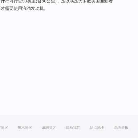
预计
行
可行驶
50
英里
(合80
公里
)，
足以
满足
大多数
美国
通勤
者
下
才
需要
使用
汽油
发动机
。
方博客
技术博客
诚聘英才
联系我们
站点地图
网络举报