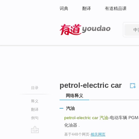
词典
翻译
有道精品课
中
有道 - 网易旗下搜索
petrol-electric car
目录
网络释义
释义
汽油
翻译
petrol-electric car
汽油
-电动车辆 PGM-
例句
化油器 .
基于448个网页
-
相关网页
go