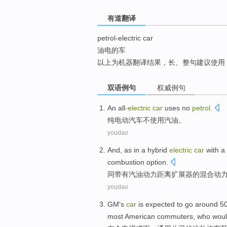
top
有道翻译
petrol-electric car
油电的车
以上为机器翻译结果，长、整句建议使用
双语例句
权威例句
A
n all
-electric
car
uses no
petrol
.
纯
电动汽车不使用汽油。
youdao
And,
as
in a
hybrid
electric
car
with a
combustion
option
.
同
带有
汽油动力
距离
扩展器
的
混合
动
youdao
GM
's
car
is expected to
go
around
5
most
American
commuters
,
who
wou