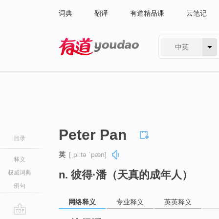
词典
翻译
有道精品课
云笔记
中英
有道 - 网易旗下搜索
Peter Pan
目录
英
[ˌpiːtə ˈpæn]
释义
n. 彼得·潘（天真的成年人）
权威词典
例句
网络释义
专业释义
英英释义