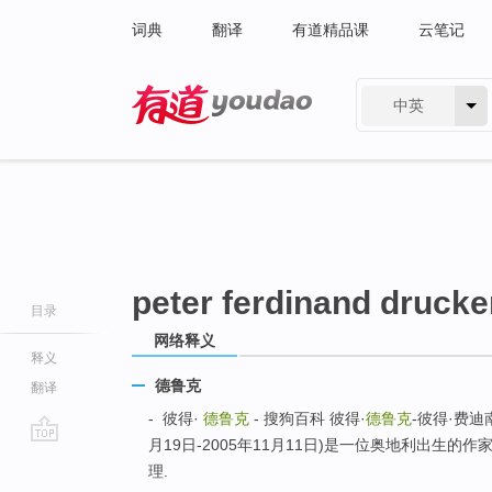
词典
翻译
有道精品课
云笔记
中英
有道 - 网易旗下搜索
peter ferdinand drucke
目录
网络释义
释义
德鲁克
翻译
- 彼得·
德鲁克
- 搜狗百科 彼得·
德鲁克
-彼得·费迪
月19日-2005年11月11日)是一位奥地利出生
go
理.
top