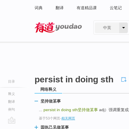
词典
翻译
有道精品课
云笔记
中英
有道 - 网易旗下搜索
persist in doing sth
目录
网络释义
释义
坚持做某事
翻译
例句
...
persist in doing sth
坚持做某事
adj）强调重复或
基于53个网页
-
相关网页
go
固执己见做某事