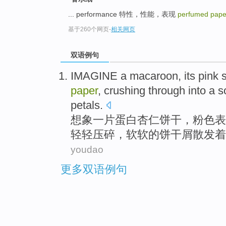
... performance 特性，性能，表现
perfumed pap
基于260个网页
-
相关网页
双语例句
IMAGINE
a
macaroon
,
its pink
paper
,
crushing
through into a s
petals
.
想象
一
片蛋白杏仁
饼干
，
粉色
表
轻轻
压碎
，软软的饼干
屑
散发
着
youdao
更多双语例句