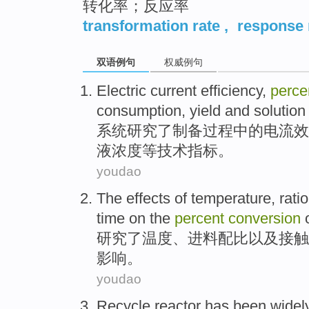
转化率；反应率
transformation rate
,
response 
双语例句
权威例句
Electric current
efficiency
,
perce
consumption
,
yield
and
solution
系统
研究了
制备过程中的电流
效
液
浓度等
技术指标。
youdao
The
effects
of
temperature
,
ratio
time
on
the
percent
conversion
研究
了
温度
、
进料配比
以及
接触
影响
。
youdao
Recycle
reactor
has
been widel