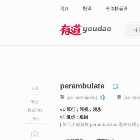
词典
翻译
有道精品课
中
有道 - 网易旗下搜索
perambulate
目录
英
[pəˈræmbjuleɪt]
美
[pəˈræmb
释义
vt. 巡行；巡视；漫步
权威词典
vi. 漫步；巡回
用法
[ 第三人称单数 perambulates 现在分词 per