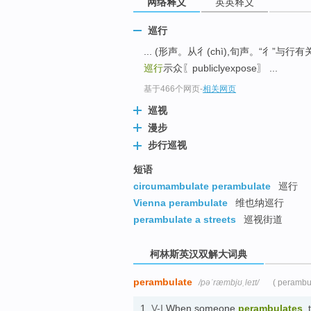
网络释义
英英释义
go
top
巡行
... (形声。从彳(chì),旬声。“彳”与
巡行
示众〖publiclyexpose〗 ...
基于466个网页
-
相关网页
巡视
漫步
步行巡视
短语
circumambulate perambulate
巡行
Vienna perambulate
维也纳巡行
perambulate a streets
巡视街道
柯林斯英汉双解大词典
perambulate
/pəˈræmbjʊˌleɪt/
( perambu
1.
V-I
When someone
perambulates
,