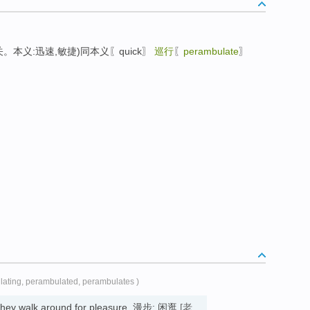
行有关。本义:迅速,敏捷)同本义〖quick〗
巡行
〖
perambulate
〗
lating, perambulated, perambulates )
 they walk around for pleasure. 漫步; 闲逛
[老