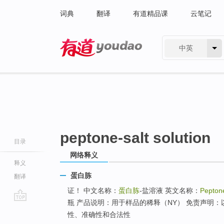
词典
翻译
有道精品课
云笔记
中英
有道 - 网易旗下搜索
peptone-salt solution
目录
网络释义
释义
蛋白胨
翻译
证！ 中文名称：
蛋白胨
-盐溶液 英文名称：
Peptone
瓶 产品说明：用于样品的稀释（NY） 免责声明
go
性、准确性和合法性
top