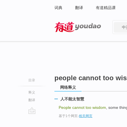
词典
翻译
有道精品课
中
有道 - 网易旗下搜索
people cannot too wi
目录
网络释义
释义
人不能太智慧
翻译
People cannot too wisdom
, some thin
基于1个网页
-
相关网页
go
top