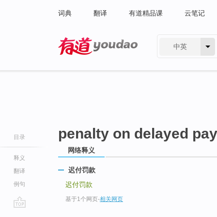
词典
翻译
有道精品课
云笔记
中英
有道 - 网易旗下搜索
penalty on delayed pa
目录
网络释义
释义
迟付罚款
翻译
例句
迟付罚款
基于1个网页
-
相关网页
go