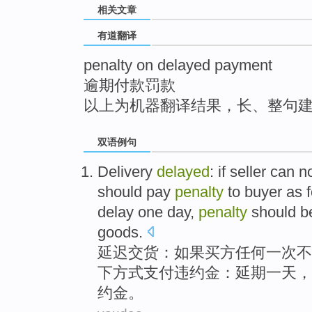
相关文章
top
有道翻译
penalty on delayed payment
逾期付款罚款
以上为机器翻译结果，长、整句
双语例句
Delivery
delayed
:
if
seller
can n
should
pay
penalty
to buyer
as
delay
one
day
,
penalty
should b
goods
.
延迟
交货
：
如果
买方
任何一
次
不
下
方式
支付
违约金
：
延期
一
天
，
约金。