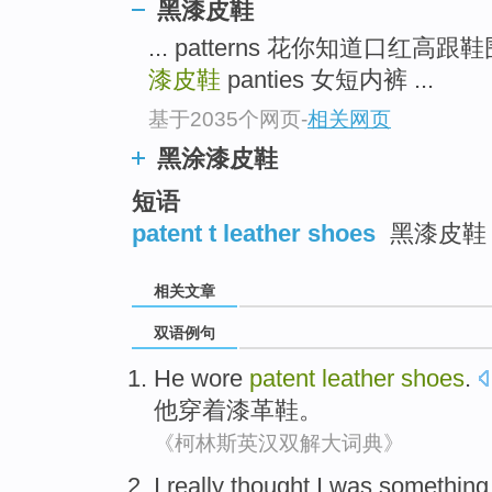
黑漆皮鞋
... patterns 花你知道口红高
漆皮鞋
panties 女短内裤 ...
基于2035个网页
-
相关网页
黑涂漆皮鞋
短语
patent t leather shoes
黑漆皮鞋 
相关文章
双语例句
He
wore
patent
leather
shoes
.
他
穿着
漆
革
鞋
。
《柯林斯英汉双解大词典》
I
really
thought
I
was
somethin