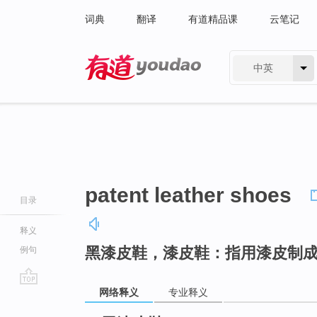
词典
翻译
有道精品课
云笔记
中英
有道 - 网易旗下搜索
patent leather shoes
目录
释义
黑漆皮鞋，漆皮鞋：指用漆皮制
例句
网络释义
专业释义
go
top