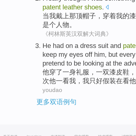
patent
leather
shoes
.
当
我
戴
上那
顶帽子
，穿着我的漆
是个
人物。
《柯林斯英汉双解大词典》
He
had on a
dress suit
and
pate
keep my eyes off
him
,
but
every
pretend to be
looking
at
the
adv
他
穿
了一身礼服，一双
漆
皮鞋
，
次
他一看
我
，我
只好
假装
在
看
他
youdao
更多双语例句