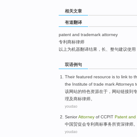
top
相关文章
有道翻译
patent and trademark attorney
专利商标律师
以上为机器翻译结果，长、整句建议使用
双语例句
Their
featured
resource
is to
link
to
t
the Institute of trade
mark
Attorneys
t
该
网站
的
特色
资源
在于
，网站
链接
到
理
及
商标
律师
。
youdao
Senior
Attorney
of CCPIT
Patent
and
中国
贸促会
专利
商标
事务所
资深
律师
youdao