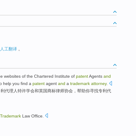
人工翻译
。
he
websites
of
the
Chartered
Institute
of
patent
Agents
and
o
help
you
find a
patent
agent
and
a
trademark
attorney
.
专利
代理人
特许
学会
和
英国
商标
律师
协会，
帮助
你
寻找
专利
代
Trademark
Law Office
.
。