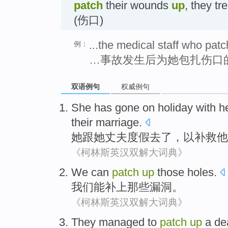
patch
their wounds
up
, they tr
(伤口)
...the medical staff who patc
例：
…事故发生后为她包扎伤口
双语例句
权威例句
She
has gone
on holiday
with
h
their
marriage
.
她
跟
她
丈夫
度假
去
了，
以
补救
他
《柯林斯英汉双解大词典》
We
can
patch
up
those
holes
.
我们
能
补
上
那些
漏洞
。
《柯林斯英汉双解大词典》
They
managed to
patch
up
a de