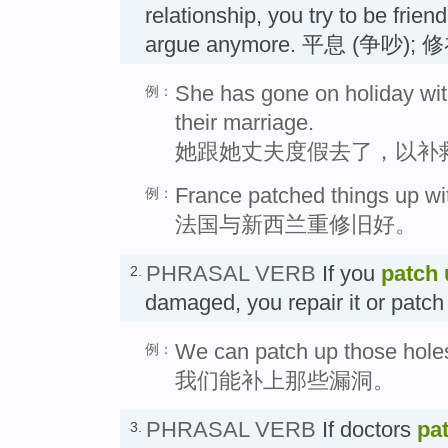
relationship, you try to be frien
argue anymore. 平息 (争吵); 
She has gone on holiday wit
例：
their marriage.
她跟她丈夫度假去了，以补
France patched things up w
例：
法国与新西兰重修旧好。
PHRASAL VERB
If you
patch 
2.
damaged, you repair it or pat
We can patch up those hole
例：
我们能补上那些漏洞。
PHRASAL VERB
If doctors
pa
3.