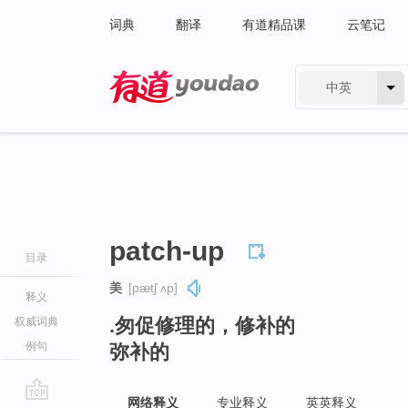
词典
翻译
有道精品课
云笔记
中英
有道 - 网易旗下搜索
patch-up
目录
美
[pætʃ ʌp]
释义
.匆促修理的，修补的
权威词典
例句
弥补的
网络释义
专业释义
英英释义