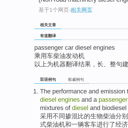
top
基于1个网页
-
相关网页
相关文章
有道翻译
passenger car diesel engines
乘用车柴油发动机
以上为机器翻译结果，长、整句
双语例句
权威例句
The performance
and
emission
diesel
engines
and
a
passenger
mixtures
of
diesel
and
biodiesel
采用
不同
掺
混比
的
生物
柴油
分别
式
柴油机
和
一
辆
客车
进行
了经济