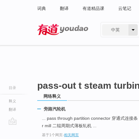
词典
翻译
有道精品课
云笔记
中英
有道 - 网易旗下搜索
pass-out t steam turbi
目录
网络释义
释义
旁路汽轮机
翻译
... pass through partition connector 穿通式连接条
r mill 二辊周期式薄板轧机 ...
go
基于1个网页
-
相关网页
top