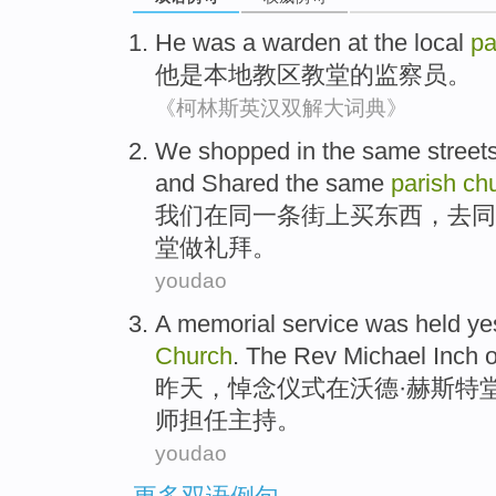
He
was
a warden at
the
local
pa
他
是
本地
教区
教堂
的
监察员
。
《柯林斯英汉双解大词典》
We
shopped
in
the
same
street
and Shared the same
parish
ch
我们
在
同
一条街上
买东西，
去
同
堂做礼拜
。
youdao
A
memorial
service was held
ye
Church
. The Rev Michael
Inch o
昨天
，
悼念
仪式
在
沃德
·赫斯特
师担任
主持
。
youdao