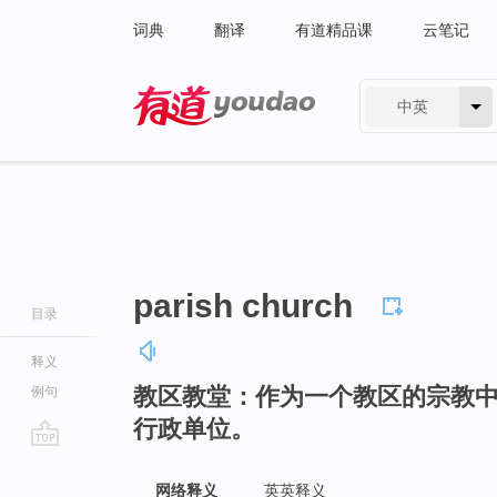
词典
翻译
有道精品课
云笔记
中英
有道 - 网易旗下搜索
parish church
目录
释义
教区教堂：作为一个教区的宗教
例句
行政单位。
go
top
网络释义
英英释义