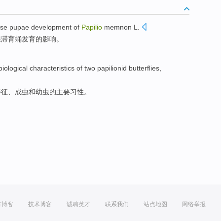
use
pupae
development
of
Papilio
memnon
L.
蝶
滞育
蛹
发育
的
影响
。
iological
characteristics
of
two
papilionid
butterflies,
特征
、成虫和幼虫的主要习性。
方博客
技术博客
诚聘英才
联系我们
站点地图
网络举报