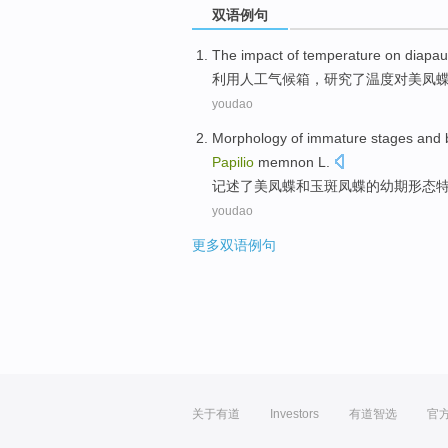
双语例句
The
impact
of
temperature
on
diapa
利用人工气候箱，
研究了
温度
对
美
凤
youdao
Morphology
of
immature
stages
and
b
Papilio
memnon L.
记述了美
凤蝶
和
玉斑凤蝶
的
幼
期
形态
youdao
更多双语例句
关于有道
Investors
有道智选
官