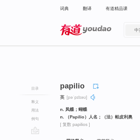
词典
翻译
有道精品课
中
有道 - 网易旗下搜索
papilio
目录
英
[pəˈpɪlɪəʊ]
释义
n. 凤蝶；蝴蝶
用法
n. （Papilio）人名；（法）帕皮利奥
例句
[ 复数 papilios ]
go