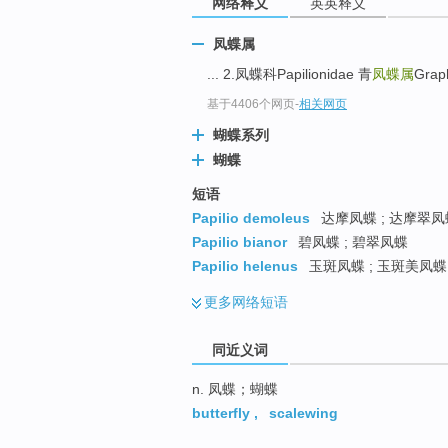
网络释义
英英释义
top
凤蝶属
... 2.凤蝶科Papilionidae 青
凤蝶属
Grap
基于4406个网页
-
相关网页
蝴蝶系列
蝴蝶
短语
Papilio demoleus
达摩凤蝶 ; 达摩翠凤
Papilio bianor
碧凤蝶 ; 碧翠凤蝶
Papilio helenus
玉斑凤蝶 ; 玉斑美凤蝶
更多
网络短语
同近义词
n. 凤蝶；蝴蝶
butterfly
,
scalewing