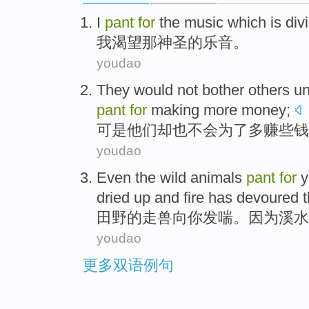
I
pant
for
the music
which
is div
我
渴望
那
神圣
的乐音。
youdao
They
would
not bother others un
pant
for
making
more
money
;
可是
他们
却
也不会
为了
多
赚些
钱
youdao
Even the
wild animals
pant
for
y
dried up
and
fire
has
devoured
田野
的
走兽
向
你
发喘。因为
溪水
youdao
更多双语例句