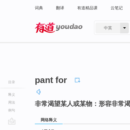
词典
翻译
有道精品课
云笔记
中英
有道 - 网易旗下搜索
pant for
目录
释义
非常渴望某人或某物：形容非常
用法
例句
网络释义
go