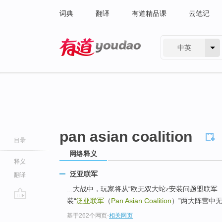
词典
翻译
有道精品课
云笔记
中英
有道 - 网易旗下搜索
pan asian coalition
目录
网络释义
释义
泛亚联军
翻译
...大战中，玩家将从“欧无双大蛇z安装问题盟联军（Eu
装“
泛亚联军
（
Pan Asian Coalition
）”两大阵营中
go
基于262个网页
-
相关网页
top