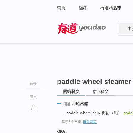
词典
翻译
有道精品课
中
有道 - 网易旗下搜索
paddle wheel steamer
目录
网络释义
专业释义
释义
明轮汽船
[船]
... paddle wheel ship 明轮（船）
padd
go
基于8个网页
-
相关网页
top
短语