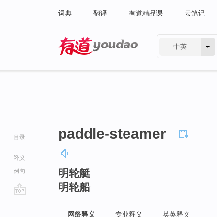
词典
翻译
有道精品课
云笔记
中英
有道 - 网易旗下搜索
paddle-steamer
目录
释义
明轮艇
例句
明轮船
go
top
网络释义
专业释义
英英释义