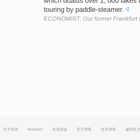
which boasts over 1, 000 lakes f
touring by paddle-steamer.
ECONOMIST:
Our former Frankfurt
关于有道
Investors
有道智选
官方博客
技术博客
诚聘英